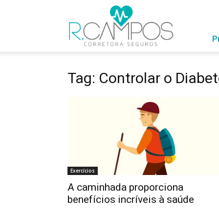
RCampos
com
Você
P
Tag: Controlar o Diabe
Exercícios
A caminhada proporciona
benefícios incríveis à saúde