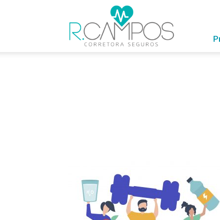
RCampos
com
Você
P