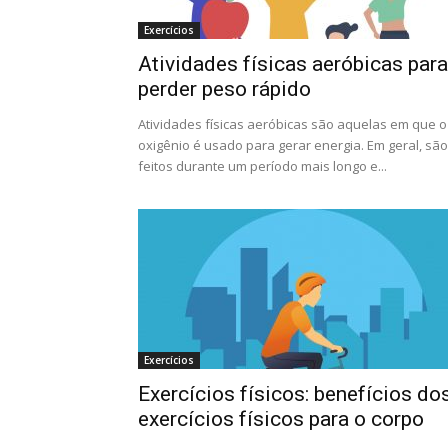
Exercícios
Atividades físicas aeróbicas para
perder peso rápido
Atividades físicas aeróbicas são aquelas em que o
oxigênio é usado para gerar energia. Em geral, são
feitos durante um período mais longo e...
Exercícios
Exercícios físicos: benefícios do
exercícios físicos para o corpo