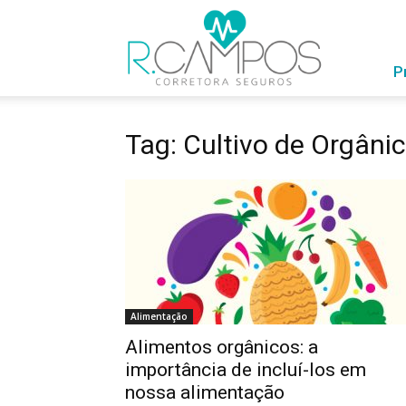
RCampos
com
Você
P
Tag: Cultivo de Orgâni
Alimentação
Alimentos orgânicos: a
importância de incluí-los em
nossa alimentação