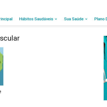
rincipal
Hábitos Saudáveis
Sua Saúde
Plano 
scular
e