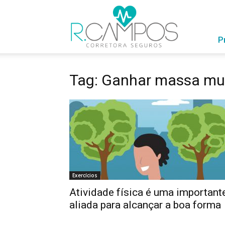
RCampos
com
Você
P
Tag: Ganhar massa mu
Exercícios
Atividade física é uma important
aliada para alcançar a boa forma