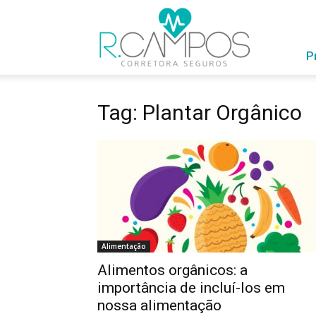
RCampos
com
Você
P
Tag: Plantar Orgânico
Alimentação
Alimentos orgânicos: a
importância de incluí-los em
nossa alimentação