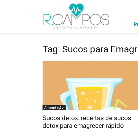
RCampos
com
Você
P
Tag: Sucos para Emagr
Alimentação
Sucos detox: receitas de sucos
detox para emagrecer rápido