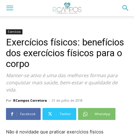
Exercícios
Exercícios físicos: benefícios
dos exercícios físicos para o
corpo
Manter-se ativo é uma das melhores formas para
conquistar mais saúde, bem-estar e qualidade de
vida.
Por
RCampos Corretora
-
31 de julho de 2018
Facebook
Twitter
WhatsApp
Não é novidade que praticar exercícios físicos