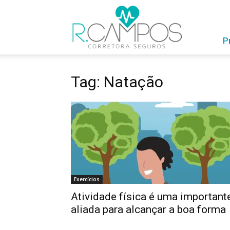
RCampos
com
Você
P
Tag: Natação
Exercícios
Atividade física é uma important
aliada para alcançar a boa forma