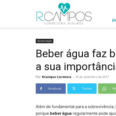
RCampos
com
Você
P
Alimentação
Beber água faz 
a sua importânci
Por
RCampos Corretora
-
19 de setembro de 2017
Facebook
Twitter
Wh
Além de fundamental para a sobrevivência,
porque
beber água
regularmente pode aju