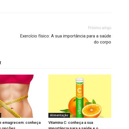
Próximo artigo
Exercício físico: A sua importância para a saúde
do corpo
R
Alimentação
ue emagrecem: conheça
Vitamina C: conheça a sua
s opções
importância para a saúde e o