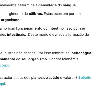
malmente determina a
densidade
do
sangue
.
o surgimento de
cãibras.
Estas ocorrem por um
o
organismo
.
da no bom
funcionamento
do
intestino
. Isso por ser
edes
intestinais.
Deste modo é evitada a formação de
os outros não citados. Por isso lembre-se,
beber água
onamento
do seu
organismo
. Confira também a
 corpo
.
aracterísticas dos
planos de saúde
e valores?
Solicite
qui
.