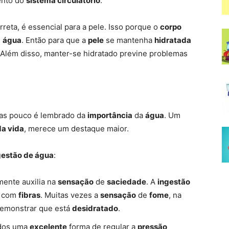
ento do
sistema circulatório
.
reta, é essencial para a pele. Isso porque o
corpo
e
água
. Então para que a
pele
se mantenha
hidratada
 Além disso, manter-se hidratado previne problemas
as pouco é lembrado da
importância
da
água
. Um
a vida
, merece um destaque maior.
gestão de água
:
mente auxilia na
sensação
de
saciedade
. A
ingestão
o com
fibras
. Muitas vezes a
sensação
de
fome
, na
emonstrar que está
desidratado
.
udos uma
excelente
forma de regular a
pressão