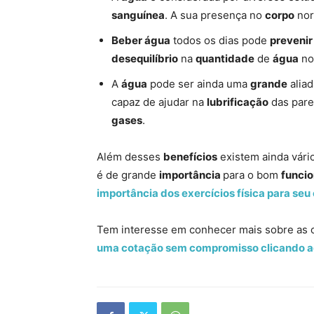
sanguínea
. A sua presença no
corpo
nor
Beber água
todos os dias pode
prevenir
desequilíbrio
na
quantidade
de
água
n
A
água
pode ser ainda uma
grande
alia
capaz de ajudar na
lubrificação
das par
gases
.
Além desses
benefícios
existem ainda vári
é de grande
importância
para o bom
funci
importância dos exercícios física para seu
Tem interesse em conhecer mais sobre as c
uma cotação sem compromisso clicando a