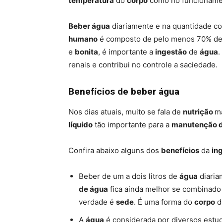
temperatura
do
corpo
como no funcionam
Beber água
diariamente e na quantidade cor
humano
é composto de pelo menos 70% d
e
bonita
, é importante a
ingestão
de
água
.
renais e contribui no controle a saciedade.
Benefícios de beber água
Nos dias atuais, muito se fala de
nutrição
m
líquido
tão importante para a
manutenção d
Confira abaixo alguns dos
benefícios
da
in
Beber de um a dois litros de
água
diaria
de água
fica ainda melhor se combinad
verdade é
sede
. É uma forma do
corpo
d
A
água
é considerada por diversos est