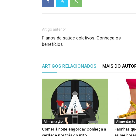
Artigo anterior
Planos de saúde coletivos: Conheça os
benefícios
ARTIGOS RELACIONADOS
MAIS DO AUTO
Alimentação
Alimentação
Comer à noite engorda? Conheça a
Farinhas q
verdade por trás do mito
as melhore