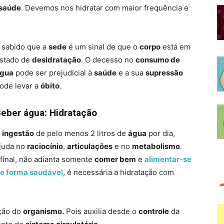
saúde
. Devemos nos hidratar com maior frequência e
 sabido que a
sede
é um sinal de que o
corpo
está em
stado de
desidratação
. O decesso no
consumo de
gua
pode ser prejudicial à
saúde
e a sua
supressão
ode levar a
óbito
.
eber água: Hidratação
A
ingestão
de pelo menos 2 litros de
água
por dia,
juda no
raciocínio
,
articulações
e no
metabolismo
.
final, não adianta somente
comer bem
e
alimentar-se
e forma saudável
, é necessária a hidratação com
ção do
organismo.
Pois auxilia desde o
controle
da