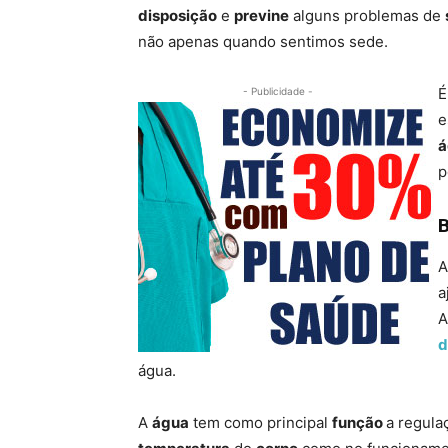
disposição
e
previne
alguns problemas de
não apenas quando sentimos sede.
É
- Publicidade -
e
á
p
B
a
A
d
água.
A
água
tem como principal
função
a regula