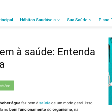
rincipal
Hábitos Saudáveis
Sua Saúde
Plano 
bem à saúde: Entenda
a
atsApp
beber água
faz bem à
saúde
de um modo geral. Isso
da no
bom funcionamento
do
organismo
, na