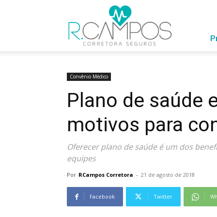
RCampos
com
Você
P
Convênio Médico
Plano de saúde e
motivos para con
Oferecer plano de saúde é um dos benef
equipes
Por
RCampos Corretora
-
21 de agosto de 2018
Facebook
Twitter
Wh