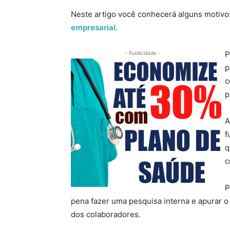
Neste artigo você conhecerá alguns motivo
empresarial
.
P
- Publicidade -
p
c
p
A
f
q
c
P
pena fazer uma pesquisa interna e apurar o
dos colaboradores.